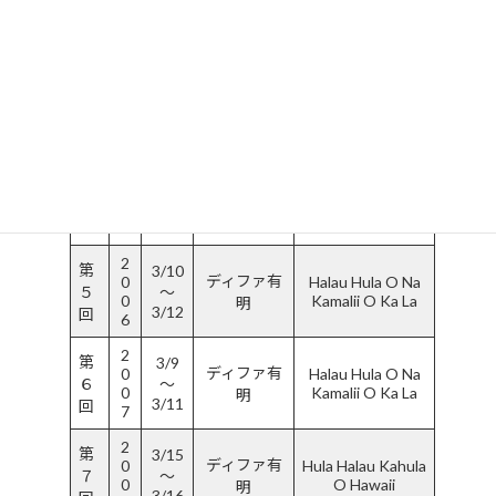
日比谷公会
0
Aketa Hula
２
0〜
0
堂
Studio
12/1
回
2
2
第
品川インタ
3/12
Hauoli's Masako
0
Aketa Hula
３
〜
ーシティホ
0
Studio
3/14
回
ール
4
2
第
3/18
Hauoli's Masako
ディファ有
0
Aketa Hula
４
〜
0
明
Studio
3/20
回
5
2
第
3/10
ディファ有
0
Halau Hula O Na
５
〜
0
Kamalii O Ka La
明
3/12
回
6
2
第
3/9
ディファ有
0
Halau Hula O Na
６
〜
0
Kamalii O Ka La
明
3/11
回
7
2
第
3/15
ディファ有
0
Hula Halau Kahula
７
〜
0
O Hawaii
明
3/16