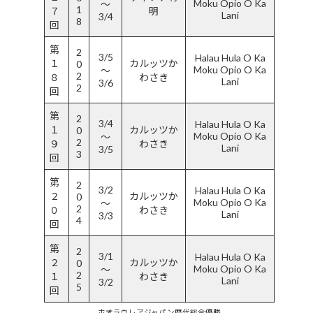
Moku Opio O Ka
〜
1
７
明
Lani
3/4
8
回
第
2
3/5
Halau Hula O Ka
１
カルッツか
0
Moku Opio O Ka
〜
2
８
わさき
Lani
3/6
2
回
第
2
3/4
Halau Hula O Ka
１
カルッツか
0
Moku Opio O Ka
〜
2
９
わさき
Lani
3/5
3
回
第
2
3/2
Halau Hula O Ka
２
カルッツか
0
Moku Opio O Ka
〜
2
０
わさき
Lani
3/3
4
回
第
2
3/1
Halau Hula O Ka
２
カルッツか
0
Moku Opio O Ka
〜
2
１
わさき
Lani
3/2
5
回
ホオラウレアジャパン歴代総合優勝