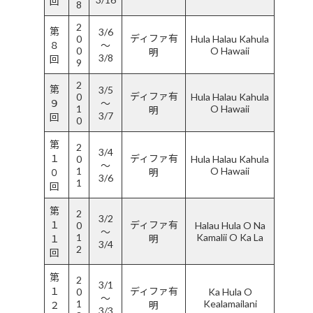
回
8
2
第
3/6
ディファ有
0
Hula Halau Kahula
８
〜
0
O Hawaii
明
3/8
回
9
2
第
3/5
ディファ有
0
Hula Halau Kahula
９
〜
1
O Hawaii
明
3/7
回
0
第
2
3/4
１
ディファ有
0
Hula Halau Kahula
〜
1
O Hawaii
０
明
3/6
1
回
第
2
3/2
１
ディファ有
0
Halau Hula O Na
〜
1
Kamalii O Ka La
１
明
3/4
2
回
第
2
3/1
１
ディファ有
0
Ka Hula O
〜
1
Kealamailani
２
明
3/3