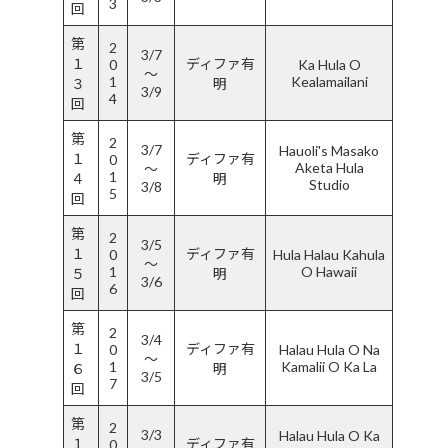
3
回
第
2
3/7
１
ディファ有
0
Ka Hula O
〜
1
Kealamailani
３
明
3/9
4
回
第
2
3/7
Hauoli's Masako
１
ディファ有
0
Aketa Hula
〜
1
４
明
Studio
3/8
5
回
第
2
3/5
１
ディファ有
0
Hula Halau Kahula
〜
1
O Hawaii
５
明
3/6
6
回
第
2
3
/4
１
ディファ有
0
Halau Hula O Na
〜
1
Kamalii O Ka La
６
明
3/5
7
回
第
2
3/3
Halau Hula O Ka
１
ディファ有
0