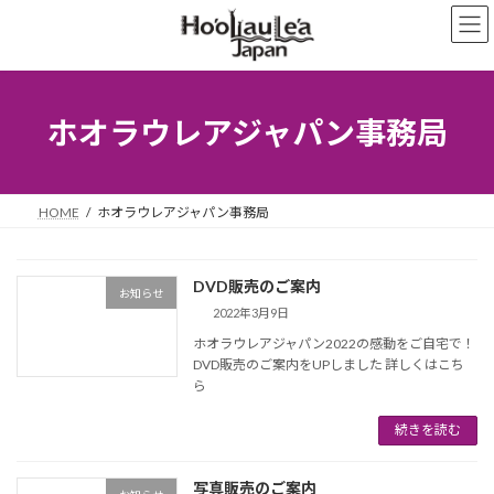
コ
ナ
ン
ビ
テ
ゲ
ン
ー
ツ
シ
へ
ョ
ホオラウレアジャパン事務局
ス
ン
キ
に
ッ
移
プ
動
HOME
ホオラウレアジャパン事務局
DVD販売のご案内
お知らせ
2022年3月9日
ホオラウレアジャパン2022の感動をご自宅で！
DVD販売のご案内をUPしました 詳しくはこち
ら
続きを読む
写真販売のご案内