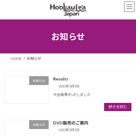
コ
ナ
ン
ビ
テ
ゲ
ン
ー
ツ
シ
へ
ョ
お知らせ
ス
ン
キ
に
ッ
移
プ
動
HOME
お知らせ
Results
お知らせ
2022年3月9日
大会結果をUPしました
続きを読む
DVD販売のご案内
お知らせ
2022年3月9日